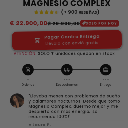
MAGNESIO COMPLEX
(+ 𝟫𝟢𝟢 ʀᴇꜱᴇñᴀꜱ)
Precio
₡ 22.900,00
Precio
₡ 29.900,00
SOLO POR HOY
habitual
de
Pagar Contra Entrega
oferta
Llévalo con envió gratis
ATENCIÓN:
SOLO
7
unidades quedan en stock
add_shopping_cart
local_shipping
redeem
-
- - -
- - -
Ordenas
Despachamos
Entrega
"Llevaba meses con problemas de sueño
y calambres nocturnos. Desde que tomo
Magnesio Complex, duermo mejor y me
despierto con más energía. ¡Lo
recomiendo 100%!"
⭐ Laura P.