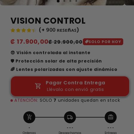
VISION CONTROL
(+ 𝟫𝟢𝟢 ʀᴇꜱᴇñᴀꜱ)
Precio
₡ 17.900,00
Precio
₡ 29.900,00
SOLO POR HOY
habitual
de
😎 Visión controlada al instante
oferta
🛡️ Protección solar de alta precisión
🌈 Lentes polarizadas con ajuste dinámico
Pagar Contra Entrega
Llévalo con envió gratis
ATENCIÓN:
SOLO
7
unidades quedan en stock
add_shopping_cart
local_shipping
redeem
-
- - -
- - -
Ordenas
Despachamos
Entrega